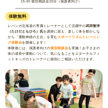
15:40 個別相談会10分（保護者向け）
体験無料
レバンガ北海道の専属トレーナーとして活躍中の
武田智洋
（たけだともひろ）氏
を講師に迎え、楽しく体を動かしな
がら「運動神経の土台」を育む
スポーツリズムトレーニン
グ体験会
を開催します！
体験後には、保護者向けの
個別相談会
も実施！お子さまの
体の成長や運動について、気になることをエターナルフィ
ットキッズのトレーナーに個別にご相談いただけます。